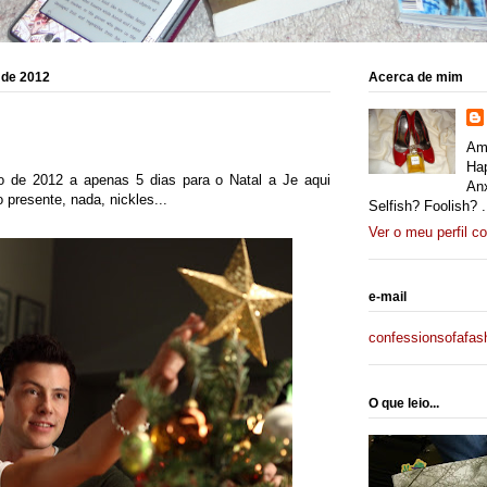
 de 2012
Acerca de mim
Am 
Ha
o de 2012 a apenas 5 dias para o Natal a Je aqui
An
presente, nada, nickles...
Selfish? Foolish? .
Ver o meu perfil c
e-mail
confessionsofafas
O que leio...