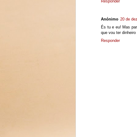
Responder
Anónimo
20 de de
És tu e eu! Mas pa
que vou ter dinheiro
Responder