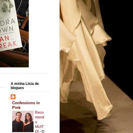
A minha Lista de
blogues
Confessions in
Pink
Reco
mend
o
MUIT
O!
-
O