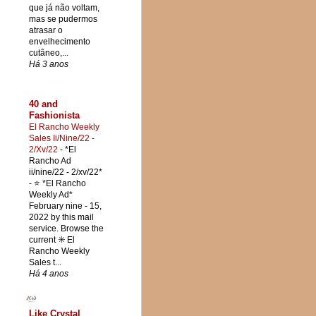
que já não voltam,
mas se pudermos
atrasar o
envelhecimento
cutâneo,...
Há 3 anos
40 and
Fashionista
El Rancho Weekly
Sales Ii/Nine/22 -
2/Xv/22
-
*El
Rancho Ad
ii/nine/22 - 2/xv/22*
- ⭐ *El Rancho
Weekly Ad*
February nine - 15,
2022 by this mail
service. Browse the
current ✳️ El
Rancho Weekly
Sales t...
Há 4 anos
Like Crystal