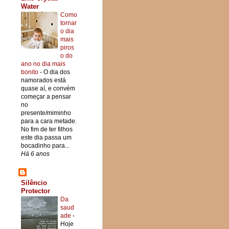
Water
Como
tornar
o dia
mais
piros
o do
ano no dia mais
bonito
-
O dia dos
namorados está
quase aí, e convém
começar a pensar
no
presente/miminho
para a cara metade.
No fim de ter filhos
este dia passa um
bocadinho para...
Há 6 anos
Silêncio
Protector
Da
saud
ade
-
Hoje