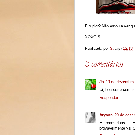
E o pior? Não estou a ver qu
XOXO S.
Publicada por
S.
à(s)
12:13
3 comentários:
Jo
19 de dezembro 
Ui, boa sorte com is
Responder
Aryann
20 de deze
E somos duas..... 
provavelmente vai t