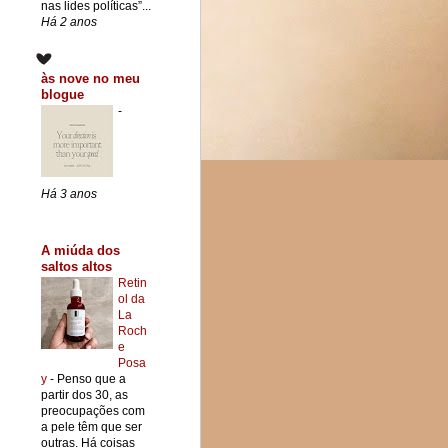
nas lides políticas”...
Há 2 anos
às nove no meu
blogue
-
Há 3 anos
A miúda dos
saltos altos
Retin
ol da
La
Roch
e
Posa
y
-
Penso que a
partir dos 30, as
preocupações com
a pele têm que ser
outras. Há coisas