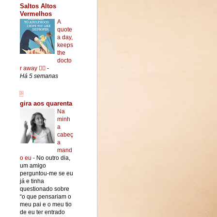
Saltos Altos
Vermelhos
A
quote
a day,
keeps
the
docto
r away ✍🏻
-
Há 5 semanas
gira aos quarenta
Na
minh
a
cabeç
a
mand
o eu
-
No outro dia,
um amigo
perguntou-me se eu
já e tinha
questionado sobre
“o que pensariam o
meu pai e o meu tio
de eu ter entrado