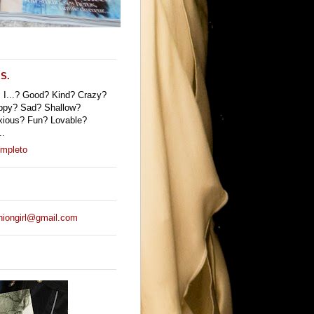
S.
I...? Good? Kind? Crazy?
ppy? Sad? Shallow?
xious? Fun? Lovable?
..
ompleto
hiongirl@gmail.com