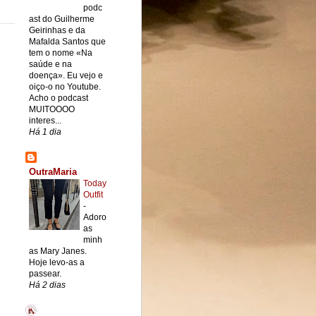
podc
ast do Guilherme
Geirinhas e da
Mafalda Santos que
tem o nome «Na
saúde e na
doença». Eu vejo e
oiço-o no Youtube.
Acho o podcast
MUITOOOO
interes...
Há 1 dia
OutraMaria
Today
Outfit
-
Adoro
as
minh
as Mary Janes.
Hoje levo-as a
passear.
Há 2 dias